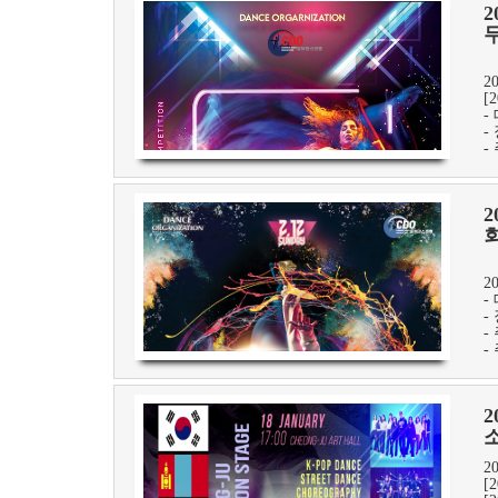
2
무
2
[2
-
-
-
회
2
-
-
-
-
2
소
2
[