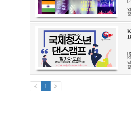
[2
일
장
K
1
[
K
날
장
«
1
»