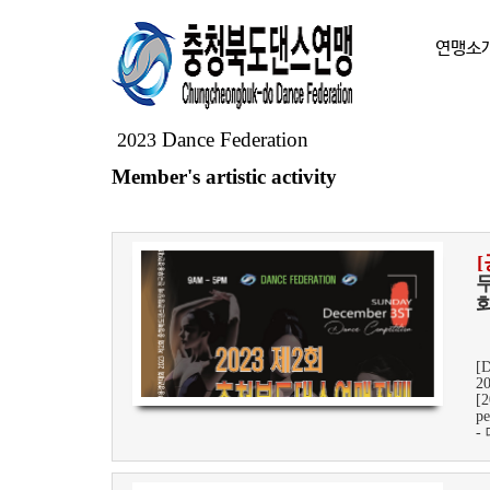
연맹소
Dance Federation
2023
Member's artistic activity​
무
[D
2
[2
pe
-